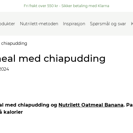
Fri frakt over 550 kr - Sikker betaling med Klarna
rodukter
Nutrilett-metoden
Inspirasjon
Spørsmål og svar
 chiapudding
meal med chiapudding
2024
eal med chiapudding og
Nutrilett Oatmeal Banana
. P
 kalorier