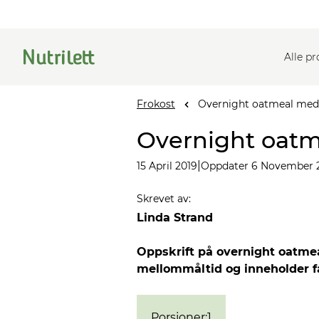
Alle p
Frokost
Overnight oatmeal med
Overnight oat
|
15 April 2019
Oppdater 6 November 
Skrevet av
:
Linda Strand
Oppskrift på overnight oatm
mellommåltid og inneholder få
Porsjoner
:
1