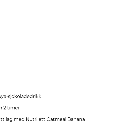
soya-sjokoladedrikk
m 2 timer
t ett lag med Nutrilett Oatmeal Banana