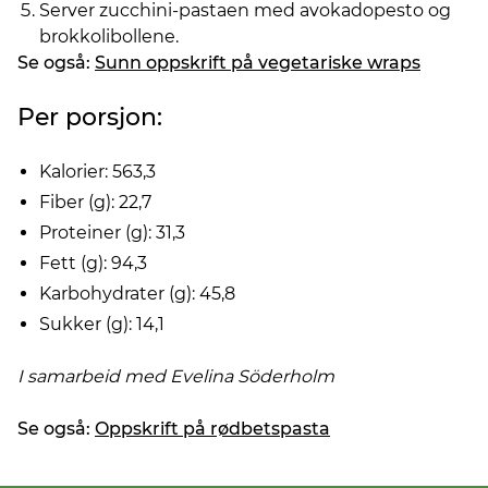
Server zucchini-pastaen med avokadopesto og
brokkolibollene.
Se også:
Sunn oppskrift på vegetariske wraps
Per porsjon:
Kalorier: 563,3
Fiber (g): 22,7
Proteiner (g): 31,3
Fett (g): 94,3
Karbohydrater (g): 45,8
Sukker (g): 14,1
I samarbeid med Evelina Söderholm
Se også:
Oppskrift på rødbetspasta