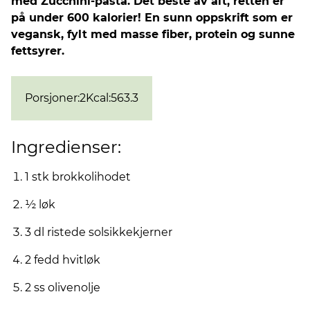
med Zucchini-pasta. Det beste av alt, retten er
på under 600 kalorier! En sunn oppskrift som er
vegansk, fylt med masse fiber, protein og sunne
fettsyrer.
Porsjoner
:
2
Kcal
:
563.3
Ingredienser:
1 stk brokkolihodet
½ løk
3 dl ristede solsikkekjerner
2 fedd hvitløk
2 ss olivenolje