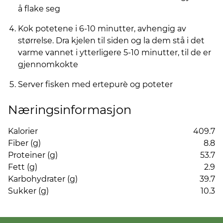
å flake seg
Kok potetene i 6-10 minutter, avhengig av
størrelse. Dra kjelen til siden og la dem stå i det
varme vannet i ytterligere 5-10 minutter, til de er
gjennomkokte
Server fisken med ertepurè og poteter
Næringsinformasjon
Kalorier
409.7
Fiber (g)
8.8
Proteiner (g)
53.7
Fett (g)
2.9
Karbohydrater (g)
39.7
Sukker (g)
10.3