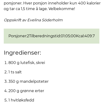
porsjoner. Hver porsjon inneholder kun 400 kalorier
og tar ca 1,5 time å lage. Velbekomme!
Oppskrift av Evelina
Söderholm
Porsjoner
:
2
Tilberedningstid
:
01:05:00
Kcal
:
409.7
Ingredienser:
800 g lutefisk, skrei
1 ts salt
350 g mandelpoteter
200 g grønne erter
1 hvitløksfedd