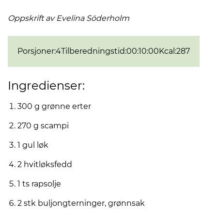
Oppskrift av Evelina
Söderholm
Porsjoner
:
4
Tilberedningstid
:
00:10:00
Kcal
:
287
Ingredienser:
300 g grønne erter
270 g scampi
1 gul løk
2 hvitløksfedd
1 ts rapsolje
2 stk buljongterninger, grønnsak