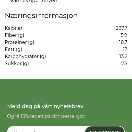
varmes opp. Server!
Næringsinformasjon
Kalorier
287,7
Fiber (g)
5,9
Proteiner (g)
18,7
Fett (g)
17
Karbohydrater (g)
13,2
Sukker (g)
7,5
Meld deg på vårt nyhetsbrev
Og få 15% rabatt på ditt neste kjøp