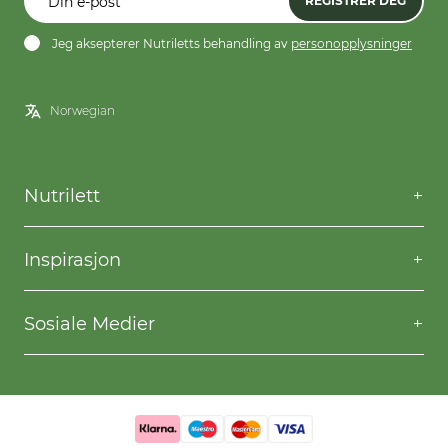
REGISTRER DEG
Jeg aksepterer Nutriletts behandling av
personopplysninger
Nutrilett
Kontakt oss
Spørsmål og svar
Inspirasjon
Frakt og levering
Willpower
Kjøpsbetingelser
Oppskrifter
Sosiale Medier
Nutriletts behandling av personopplysninger
Gå ned i vekt
Facebook
Instagram
YouTube