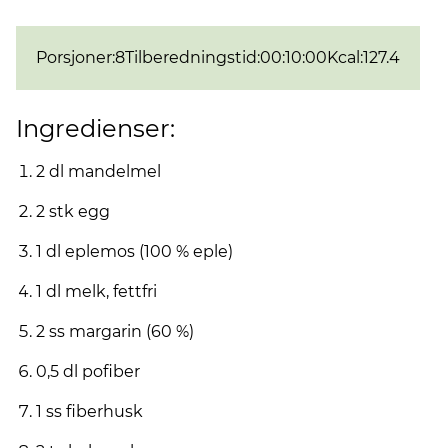
Porsjoner
:
8
Tilberedningstid
:
00:10:00
Kcal
:
127.4
Ingredienser:
2 dl mandelmel
2 stk egg
1 dl eplemos (100 % eple)
1 dl melk, fettfri
2 ss margarin (60 %)
0,5 dl pofiber
1 ss fiberhusk