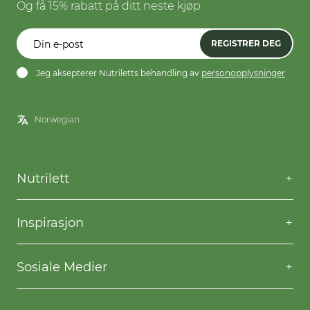
Og få 15% rabatt på ditt neste kjøp
REGISTRER DEG
Jeg aksepterer Nutriletts behandling av
personopplysninger
Nutrilett
Kontakt oss
Spørsmål og svar
Inspirasjon
Frakt og levering
Willpower
Kjøpsbetingelser
Oppskrifter
Sosiale Medier
Nutriletts behandling av personopplysninger
Gå ned i vekt
Facebook
Instagram