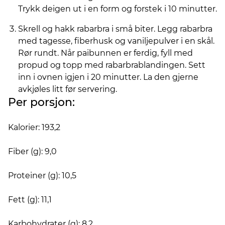
Trykk deigen ut i en form og forstek i 10 minutter.
Skrell og hakk rabarbra i små biter. Legg rabarbra
med tagesse, fiberhusk og vaniljepulver i en skål.
Rør rundt. Når paibunnen er ferdig, fyll med
propud og topp med rabarbrablandingen. Sett
inn i ovnen igjen i 20 minutter. La den gjerne
avkjøles litt før servering.
Per porsjon:
Kalorier: 193,2
Fiber (g): 9,0
Proteiner (g): 10,5
Fett (g): 11,1
Karbohydrater (g): 8,2