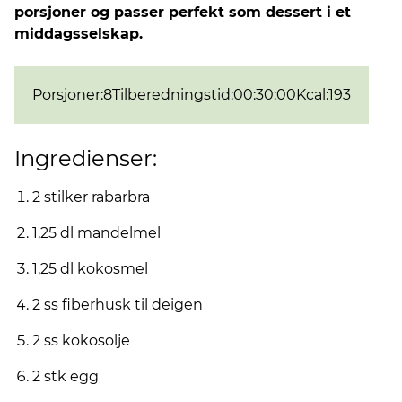
porsjoner og passer perfekt som dessert i et
middagsselskap.
Porsjoner
:
8
Tilberedningstid
:
00:30:00
Kcal
:
193
Ingredienser:
2 stilker rabarbra
1,25 dl mandelmel
1,25 dl kokosmel
2 ss fiberhusk til deigen
2 ss kokosolje
2 stk egg