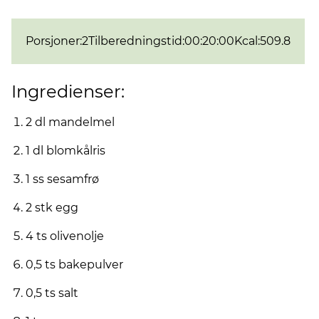
Porsjoner
:
2
Tilberedningstid
:
00:20:00
Kcal
:
509.8
Ingredienser:
2 dl mandelmel
1 dl blomkålris
1 ss sesamfrø
2 stk egg
4 ts olivenolje
0,5 ts bakepulver
0,5 ts salt