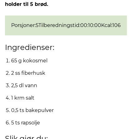
holder til 5 brød.
Porsjoner
:
5
Tilberedningstid
:
00:10:00
Kcal
:
106
Ingredienser:
65 g kokosmel
2 ss fiberhusk
2,5 dl vann
1 krm salt
0,5 ts bakepulver
5 ts rapsolje
Slik gjør du: