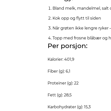
Bland melk, mandelmel, salt o
Kok opp og flytt til siden
Når grøten ikke lengre ryker –
Topp med frosne blåbær og 
Per porsjon:
Kalorier: 401,9
Fiber (g): 6,1
Proteiner (g): 22
Fett (g): 28,5
Karbohydrater (g): 15,3