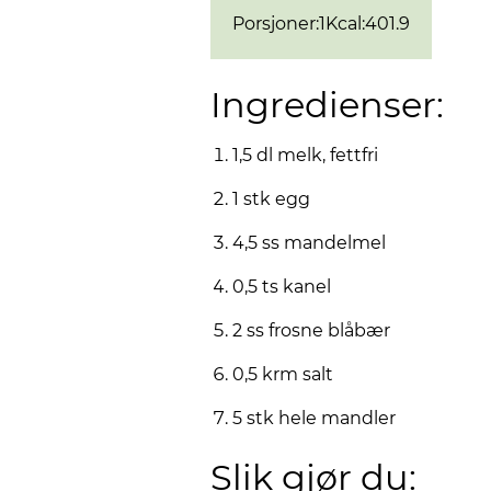
Porsjoner
:
1
Kcal
:
401.9
Ingredienser:
1,5 dl melk, fettfri
1 stk egg
4,5 ss mandelmel
0,5 ts kanel
2 ss frosne blåbær
0,5 krm salt
5 stk hele mandler
Slik gjør du: