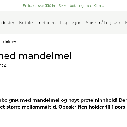
Fri frakt over 550 kr - Sikker betaling med Klarna
rodukter
Nutrilett-metoden
Inspirasjon
Spørsmål og svar
andelmel
 med mandelmel
024
rbo grøt med mandelmel og høyt proteininnhold! Den e
et større mellommåltid. Oppskriften holder til 1 pors