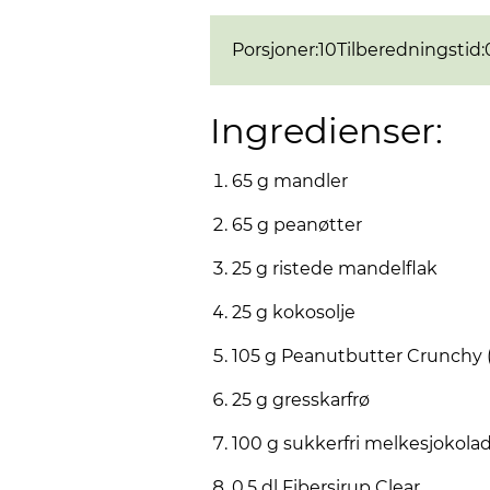
Porsjoner
:
10
Tilberedningstid
:
Ingredienser:
65 g mandler
65 g peanøtter
25 g ristede mandelflak
25 g kokosolje
105 g Peanutbutter Crunchy 
25 g gresskarfrø
100 g sukkerfri melkesjokola
0,5 dl Fibersirup Clear