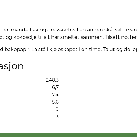
r, mandelflak og gresskarfrø. I en annen skål satt i va
 og kokosolje til alt har smeltet sammen. Tilsett nøttemi
bakepapir. La stå i kjøleskapet i en time. Ta ut og del o
asjon
248,3
6,7
7,4
15,6
9
3