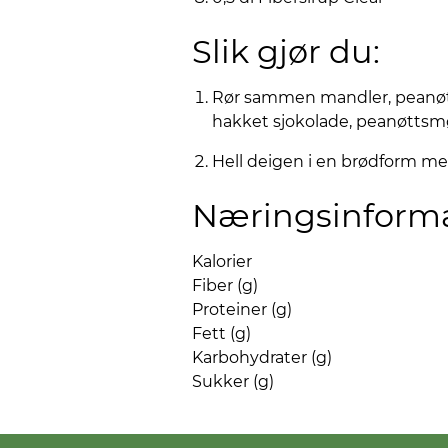
Slik gjør du:
Rør sammen mandler, peanøtte
hakket sjokolade, peanøttsmøt
Hell deigen i en brødform med 
Næringsinform
Kalorier
Fiber (g)
Proteiner (g)
Fett (g)
Karbohydrater (g)
Sukker (g)