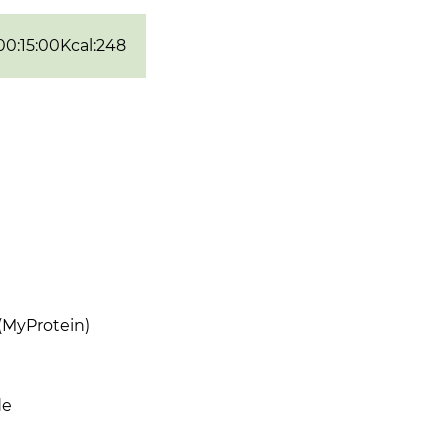
00:15:00
Kcal
:
248
(MyProtein)
de