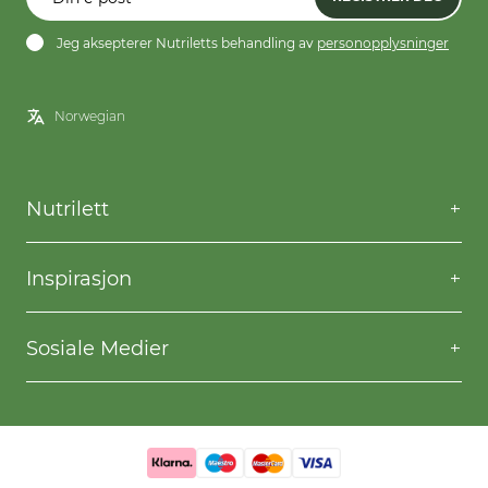
Jeg aksepterer Nutriletts behandling av
personopplysninger
Nutrilett
Kontakt oss
Spørsmål og svar
Inspirasjon
Frakt og levering
Willpower
Kjøpsbetingelser
Oppskrifter
Sosiale Medier
Nutriletts behandling av personopplysninger
Gå ned i vekt
Facebook
Instagram
YouTube