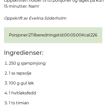
Oppskriften holder til to porsjoner og lages på kun
15 minutter. Nam!
Oppskrift av Evelina
Söderholm
Porsjoner
:
2
Tilberedningstid
:
00:05:00
Kcal
:
226
Ingredienser:
250 g sjampinjong
1 ss rapsolje
100 g gul løk
1 hvitløksfedd
1 ts timian