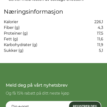
Næringsinformasjon
Kalorier
226,1
Fiber (g)
4,3
Proteiner (g)
17,5
Fett (g)
11,6
Karbohydrater (g)
11,9
Sukker (g)
5,1
Meld deg på vårt nyhetsbrev
Og få 15% rabatt på ditt neste kjøp
REGISTRER DEG