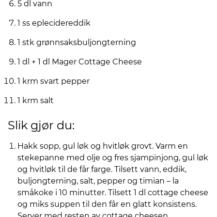
5 dl vann
1 ss eplecidereddik
1 stk grønnsaksbuljongterning
1 dl + 1 dl Mager Cottage Cheese
1 krm svart pepper
1 krm salt
Slik gjør du:
Hakk sopp, gul løk og hvitløk grovt. Varm en
stekepanne med olje og fres sjampinjong, gul løk
og hvitløk til de får farge. Tilsett vann, eddik,
buljongterning, salt, pepper og timian – la
småkoke i 10 minutter. Tilsett 1 dl cottage cheese
og miks suppen til den får en glatt konsistens.
Server med resten av cottage cheesen.