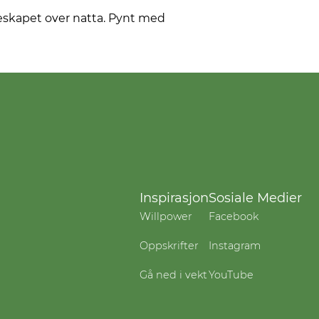
leskapet over natta. Pynt med
Inspirasjon
Sosiale Medier
Willpower
Facebook
Oppskrifter
Instagram
Gå ned i vekt
YouTube