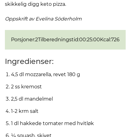
skikkelig digg keto pizza.
Oppskrift av Evelina
Söderholm
Porsjoner
:
2
Tilberedningstid
:
00:25:00
Kcal
:
726
Ingredienser:
4,5 dl mozzarella, revet 180 g
2 ss kremost
2,5 dl mandelmel
1-2 krm salt
1 dl hakkede tomater med hvitløk
¼ squash, skivet