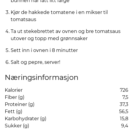
bunnen har fått litt farge
Kjør de hakkede tomatene i en mikser til
tomatsaus
Ta ut stekebrettet av ovnen og bre tomatsaus
utover og topp med grønnsaker
Sett inn i ovnen i 8 minutter
Salt og pepre, server!
Næringsinformasjon
Kalorier
726
Fiber (g)
7,5
Proteiner (g)
37,3
Fett (g)
56,5
Karbohydrater (g)
15,8
Sukker (g)
9,4