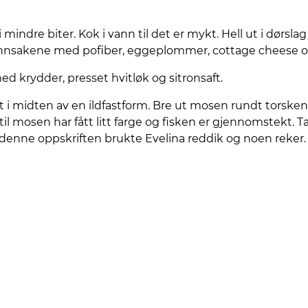
 mindre biter. Kok i vann til det er mykt. Hell ut i dørsla
sakene med pofiber, eggeplommer, cottage cheese og 
 krydder, presset hvitløk og sitronsaft.
et i midten av en ildfastform. Bre ut mosen rundt torsken
 til mosen har fått litt farge og fisken er gjennomstekt. Ta
i denne oppskriften brukte Evelina reddik og noen reker.