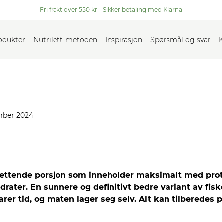
Fri frakt over 550 kr - Sikker betaling med Klarna
rodukter
Nutrilett-metoden
Inspirasjon
Spørsmål og svar
mber 2024
 mettende porsjon som inneholder maksimalt med prot
ydrater. En sunnere og definitivt bedre variant av fi
rer tid, og maten lager seg selv. Alt kan tilberedes 