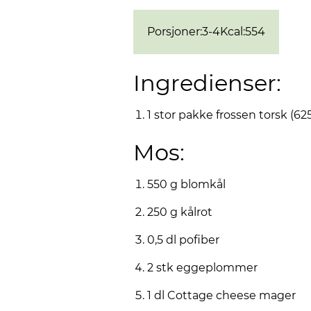
Porsjoner
:
3-4
Kcal
:
554
Ingredienser:
1 stor pakke frossen torsk (625
Mos:
550 g blomkål
250 g kålrot
0,5 dl pofiber
2 stk eggeplommer
1 dl Cottage cheese mager