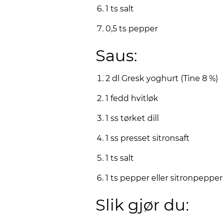
1 ts salt
0,5 ts pepper
Saus:
2 dl Gresk yoghurt (Tine 8 %)
1 fedd hvitløk
1 ss tørket dill
1 ss presset sitronsaft
1 ts salt
1 ts pepper eller sitronpepper
Slik gjør du: