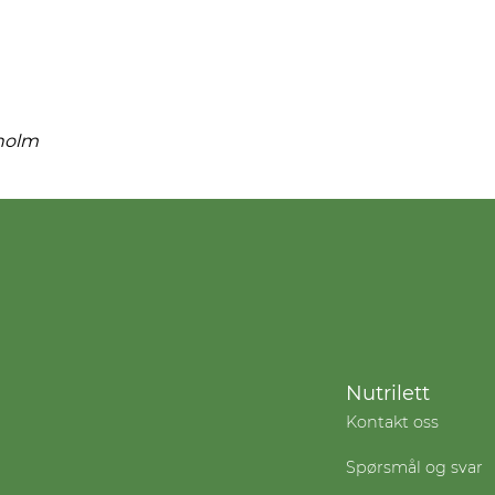
holm
Nutrilett
Kontakt oss
Spørsmål og svar