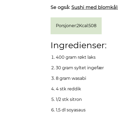
Se også:
Sushi med blomkålr
Porsjoner
:
2
Kcal
:
508
Ingredienser:
400 gram røkt laks
30 gram syltet ingefær
8 gram wasabi
4 stk reddik
1/2 stk sitron
1,5 dl soyasaus