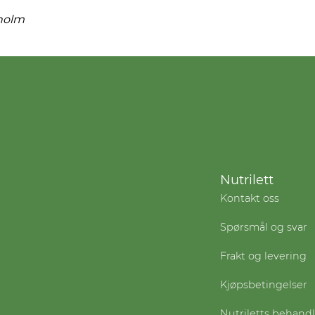
holm
Nutrilett
Kontakt oss
Spørsmål og svar
Frakt og levering
Kjøpsbetingelser
Nutriletts behand