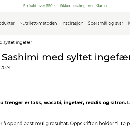
Fri frakt over 550 kr - Sikker betaling med Klarna
rodukter
Nutrilett-metoden
Inspirasjon
Spørsmål og svar
d syltet ingefær
: Sashimi med syltet ingefæ
 2024
du trenger er laks, wasabi, ingefær, reddik og sitron.
L
or å oppnå best mulig resultat. Oppskriften holder til to p