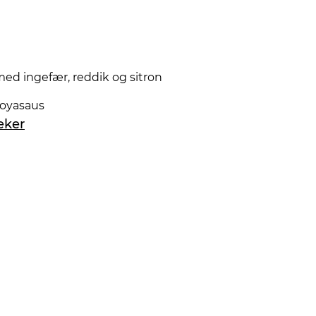
ed ingefær, reddik og sitron
soyasaus
eker