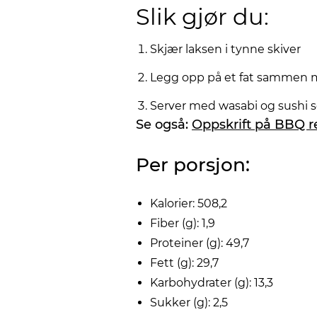
Slik gjør du:
Skjær laksen i tynne skiver
Legg opp på et fat sammen m
Server med wasabi og sushi 
Se også:
Oppskrift på BBQ r
Per porsjon:
Kalorier: 508,2
Fiber (g): 1,9
Proteiner (g): 49,7
Fett (g): 29,7
Karbohydrater (g): 13,3
Sukker (g): 2,5