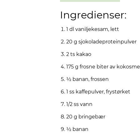
Ingredienser:
1 dl vaniljekesam, lett
20 g sjokoladeproteinpulver
2 ts kakao
175 g frosne biter av kokosme
½ banan, frossen
1 ss kaffepulver, frystørket
1/2 ss vann
20 g bringebær
½ banan