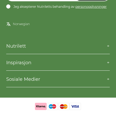
Jeg aksepterer Nutriletts behandling av
personopplysninger
Nutrilett
Kontakt oss
Spørsmål og svar
Inspirasjon
Frakt og levering
Willpower
Kjøpsbetingelser
Oppskrifter
Sosiale Medier
Nutriletts behandling av personopplysninger
Gå ned i vekt
Facebook
Instagram
YouTube