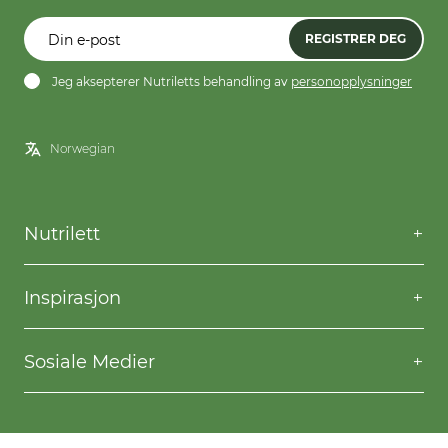
REGISTRER DEG
Jeg aksepterer Nutriletts behandling av
personopplysninger
Nutrilett
Kontakt oss
Spørsmål og svar
Inspirasjon
Frakt og levering
Willpower
Kjøpsbetingelser
Oppskrifter
Sosiale Medier
Nutriletts behandling av personopplysninger
Gå ned i vekt
Facebook
Instagram