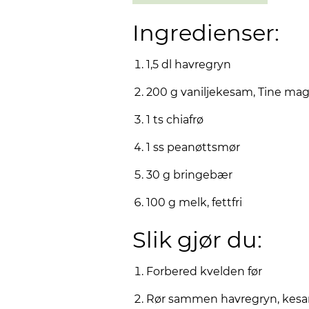
Ingredienser:
1,5 dl havregryn
200 g vaniljekesam, Tine mag
1 ts chiafrø
1 ss peanøttsmør
30 g bringebær
100 g melk, fettfri
Slik gjør du:
Forbered kvelden før
Rør sammen havregryn, kesa