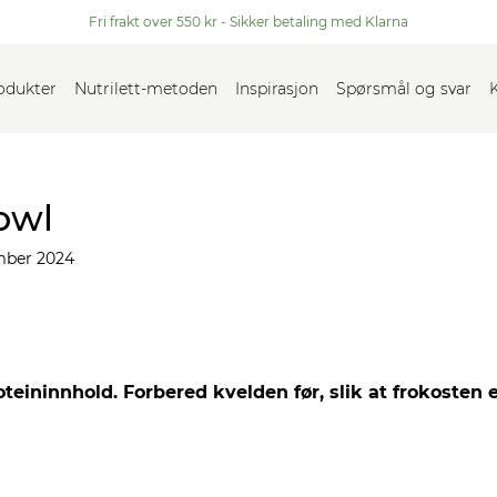
Fri frakt over 550 kr - Sikker betaling med Klarna
rodukter
Nutrilett-metoden
Inspirasjon
Spørsmål og svar
owl
mber 2024
ininnhold. Forbered kvelden før, slik at frokosten er