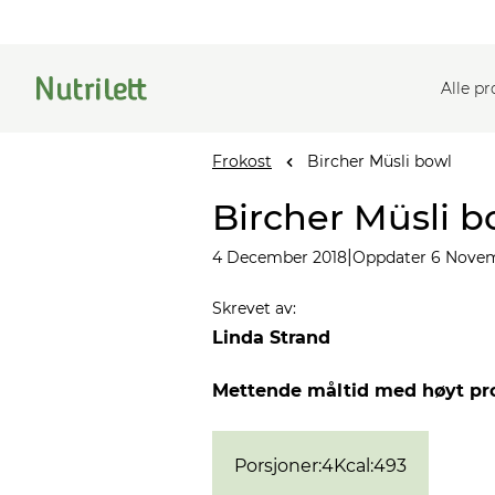
Alle p
Frokost
Bircher Müsli bowl
Bircher Müsli b
|
4 December 2018
Oppdater 6 Nove
Skrevet av
:
Linda Strand
Mettende måltid med høyt prote
Porsjoner
:
4
Kcal
:
493