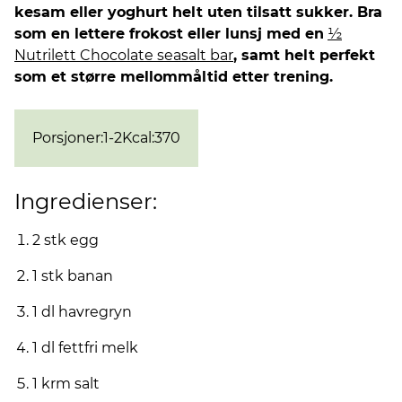
kesam eller yoghurt helt uten tilsatt sukker. Bra
som en lettere frokost eller lunsj med en
½
Nutrilett Chocolate seasalt bar
, samt helt perfekt
som et større mellommåltid etter trening.
Porsjoner
:
1-2
Kcal
:
370
Ingredienser:
2 stk egg
1 stk banan
1 dl havregryn
1 dl fettfri melk
1 krm salt