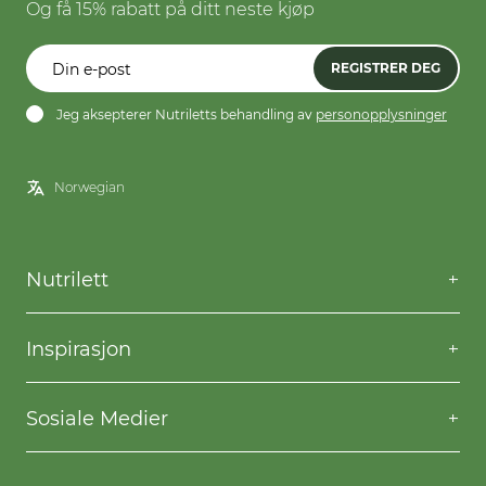
Og få 15% rabatt på ditt neste kjøp
REGISTRER DEG
Jeg aksepterer Nutriletts behandling av
personopplysninger
Nutrilett
Kontakt oss
Spørsmål og svar
Inspirasjon
Frakt og levering
Willpower
Kjøpsbetingelser
Oppskrifter
Sosiale Medier
Nutriletts behandling av personopplysninger
Gå ned i vekt
Facebook
Instagram