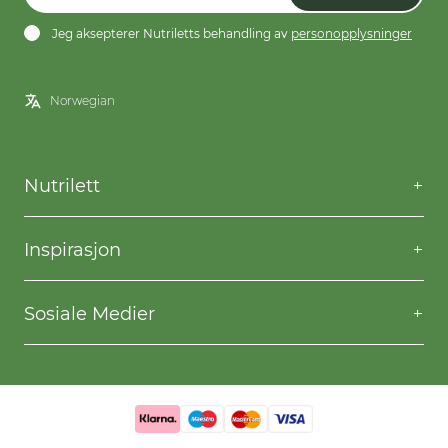
Jeg aksepterer Nutriletts behandling av
personopplysninger
Nutrilett
Kontakt oss
Spørsmål og svar
Inspirasjon
Frakt og levering
Willpower
Kjøpsbetingelser
Oppskrifter
Sosiale Medier
Nutriletts behandling av personopplysninger
Gå ned i vekt
Facebook
Instagram
YouTube