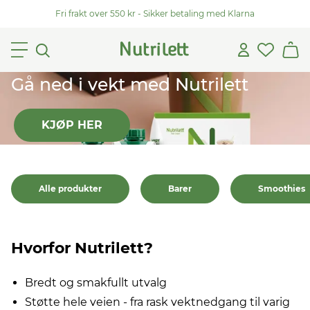
Fri frakt over 550 kr - Sikker betaling med Klarna
Gå ned i vekt med Nutrilett
KJØP HER
Alle produkter
Barer
Smoothies
Hvorfor Nutrilett?
Bredt og smakfullt utvalg
Støtte hele veien - fra rask vektnedgang til varig