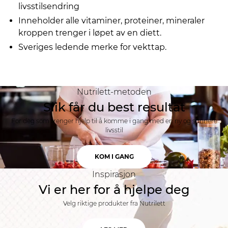
livsstilsendring
Inneholder alle vitaminer, proteiner, mineraler
kroppen trenger i løpet av en diett.
Sveriges ledende merke for vekttap.
Nutrilett-metoden
Slik får du best resultat
For deg som trenger hjelp til å komme i gang med en ny og sunnere
livsstil
KOM I GANG
Inspirasjon
Vi er her for å hjelpe deg
Velg riktige produkter fra Nutrilett