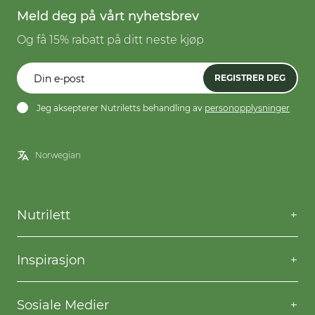
Meld deg på vårt nyhetsbrev
Og få 15% rabatt på ditt neste kjøp
REGISTRER DEG
Jeg aksepterer Nutriletts behandling av
personopplysninger
Nutrilett
Kontakt oss
Spørsmål og svar
Inspirasjon
Frakt og levering
Willpower
Kjøpsbetingelser
Oppskrifter
Sosiale Medier