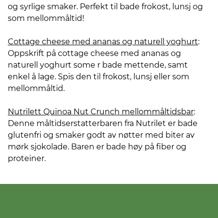
og syrlige smaker. Perfekt til bade frokost, lunsj og
som mellommåltid!
Cottage cheese med ananas og naturell yoghurt
:
Oppskrift på cottage cheese med ananas og
naturell yoghurt some r bade mettende, samt
enkel å lage. Spis den til frokost, lunsj eller som
mellommåltid.
Nutrilett Quinoa Nut Crunch mellommåltidsbar
:
Denne måltidserstatterbaren fra Nutrilet er bade
glutenfri og smaker godt av nøtter med biter av
mørk sjokolade. Baren er bade høy på fiber og
proteiner.