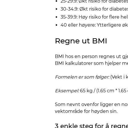
25-29.9: Økt risiko for diabete
30-34.9: Økt risiko for diabete
35-39.9: Høy risiko for flere 
40 eller høyere: Ytterligere øk
Regne ut BMI
BMI hos en person regnes ut gj
BMI kalkulatorer som hjelper me
Formelen er som følger:
(Vekt i 
Eksempel:
65 kg / (1.65 cm * 1.6
Som nevnt ovenfor ligger en nor
vektområde for høyden sin.
3 enkle steg for å regn