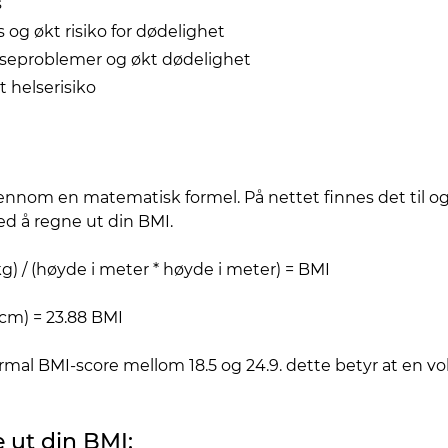
s
s og økt risiko for dødelighet
helseproblemer og økt dødelighet
t helserisiko
ennom en matematisk formel. På nettet finnes det til o
d å regne ut din BMI.
kg) / (høyde i meter * høyde i meter) = BMI
5 cm) = 23.88 BMI
mal BMI-score mellom 18.5 og 24.9. dette betyr at en vo
e ut din BMI: