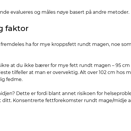
mende evalueres og måles nøye basert på andre metoder.
g faktor
du fremdeles ha for mye kroppsfett rundt magen, noe som 
sikre at du ikke bærer for mye fett rundt magen – 95 cm
 fleste tilfeller at man er overvektig. Alt over 102 cm hos
rlig fedme.
 midjen? Dette er fordi blant annet risikoen for helsep
t ditt. Konsentrerte fettforekomster rundt mage/midje 