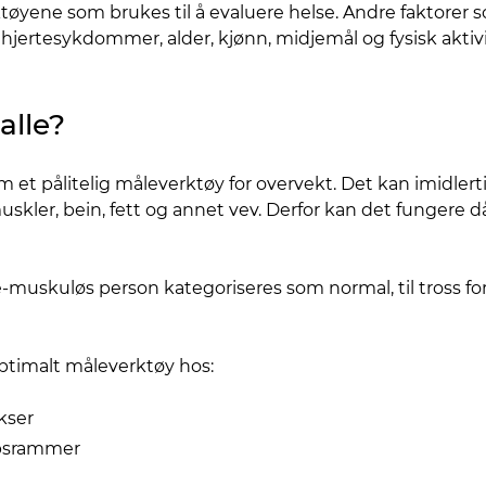
ktøyene som brukes til å evaluere helse. Andre faktorer s
hjertesykdommer, alder, kjønn, midjemål og fysisk aktivit
alle?
 et pålitelig måleverktøy for overvekt. Det kan imidlerti
ler, bein, fett og annet vev. Derfor kan det fungere då
-muskuløs person kategoriseres som normal, til tross for
ptimalt måleverktøy hos:
kser
ppsrammer