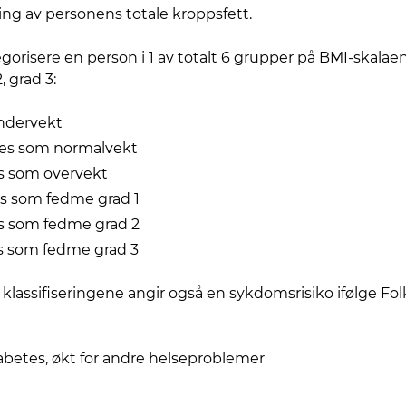
ing av personens totale kroppsfett.
gorisere en person i 1 av totalt 6 grupper på BMI-skalae
 grad 3:
ndervekt
nes som normalvekt
s som overvekt
s som fedme grad 1
s som fedme grad 2
es som fedme grad 3
 klassifiseringene angir også en sykdomsrisiko ifølge Fo
 diabetes, økt for andre helseproblemer