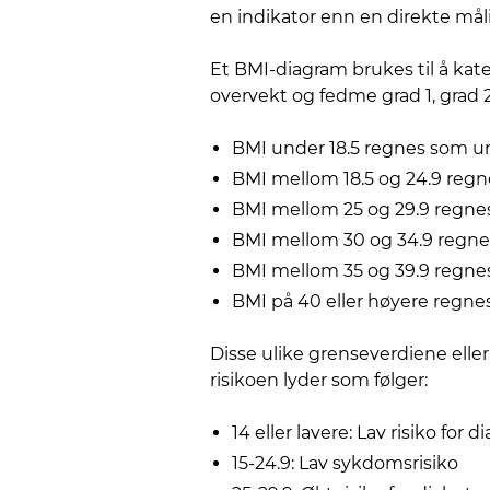
en indikator enn en direkte mål
Et BMI-diagram brukes til å kate
overvekt og fedme grad 1, grad 2,
BMI under 18.5 regnes som u
BMI mellom 18.5 og 24.9 reg
BMI mellom 25 og 29.9 regne
BMI mellom 30 og 34.9 regne
BMI mellom 35 og 39.9 regne
BMI på 40 eller høyere regn
Disse ulike grenseverdiene eller
risikoen lyder som følger:
14 eller lavere: Lav risiko for
15-24.9: Lav sykdomsrisiko