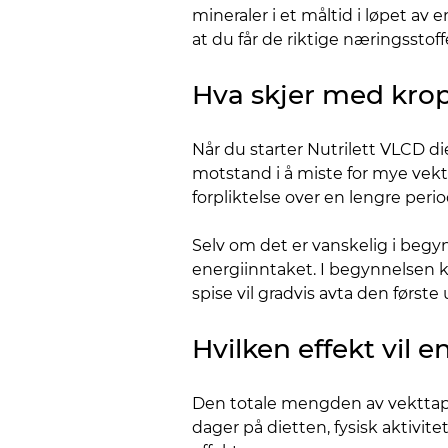
mineraler i et måltid i løpet av 
at du får de riktige næringsstof
Hva skjer med krop
Når du starter Nutrilett VLCD di
motstand i å miste for mye vekt 
forpliktelse over en lengre peri
Selv om det er vanskelig i begyn
energiinntaket. I begynnelsen ka
spise vil gradvis avta den første u
Hvilken effekt vil 
Den totale mengden av vekttap vi
dager på dietten, fysisk aktivite