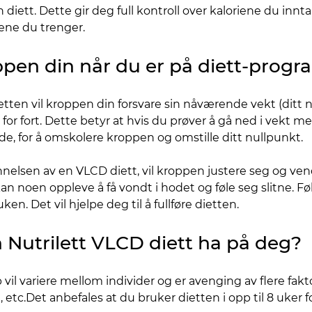
en diett. Dette gir deg full kontroll over kaloriene du in
fene du trenger.
pen din når du er på diett-progr
etten vil kroppen din forsvare sin nåværende vekt (ditt n
for fort. Dette betyr at hvis du prøver å gå ned i vekt m
ode, for å omskolere kroppen og omstille ditt nullpunkt.
nelsen av en VLCD diett, vil kroppen justere seg og vend
n noen oppleve å få vondt i hodet og føle seg slitne. Føl
ken. Det vil hjelpe deg til å fullføre dietten.
en Nutrilett VLCD diett ha på deg?
l variere mellom individer og er avenging av flere faktor
t, etc.Det anbefales at du bruker dietten i opp til 8 uker 