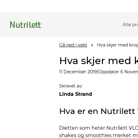
Alle p
Gå ned i vekt
Hva skjer med kro
Hva skjer med 
|
11 December 2019
Oppdater 6 Nove
Skrevet av
:
Linda Strand
Hva er en Nutrilett
Dietten som heter Nutrilett VLC
shakes og smoothies merket med