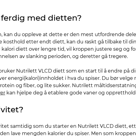
 ferdig med dietten?
n, kan du oppleve at dette er den mest utfordrende delen
ige kosthold etter endt diett, kan du raskt gå tilbake til d
kalori diett over lengre tid, vil kroppen justere seg og fo
nelsen av slanking perioden, og deretter gå tregere.
 bruker Nutrilett VLCD diett som en start til å endre på d
r energi(kalori)innholdet i hva du spiser. Du bør velge 
otein og fiber, og lite sukker. Nutrilett måltidserstatni
er
kan hjelpe deg å etablere gode vaner og oppretthold
vitet?
vitet samtidig som du starter en Nutrilett VLCD diett, et
den lave mengden kalorier du spiser. Men som kroppen 