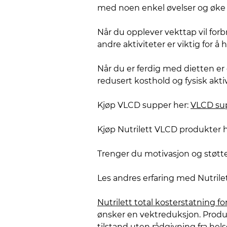
med noen enkel øvelser og øke 
Når du opplever vekttap vil forb
andre aktiviteter er viktig for 
Når du er ferdig med dietten e
redusert kosthold og fysisk aktiv
Kjøp VLCD supper her:
VLCD su
Kjøp Nutrilett VLCD produkter 
Trenger du motivasjon og støtt
Les andres erfaring med Nutril
Nutrilett total kosterstatning fo
ønsker en vektreduksjon. Produ
tilstand uten rådgivning fra hel