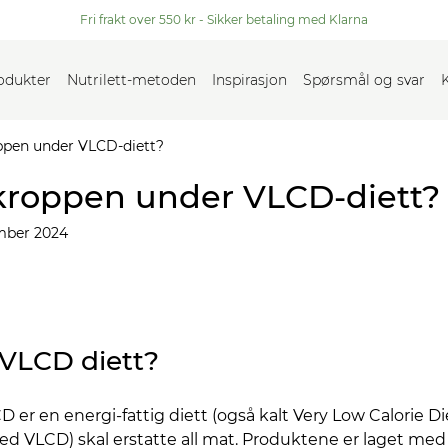
Fri frakt over 550 kr - Sikker betaling med Klarna
rodukter
Nutrilett-metoden
Inspirasjon
Spørsmål og svar
ppen under VLCD-diett?
kroppen under VLCD-diett?
mber 2024
 VLCD diett?
D er en energi-fattig diett (også kalt Very Low Calorie 
 VLCD) skal erstatte all mat. Produktene er laget med 