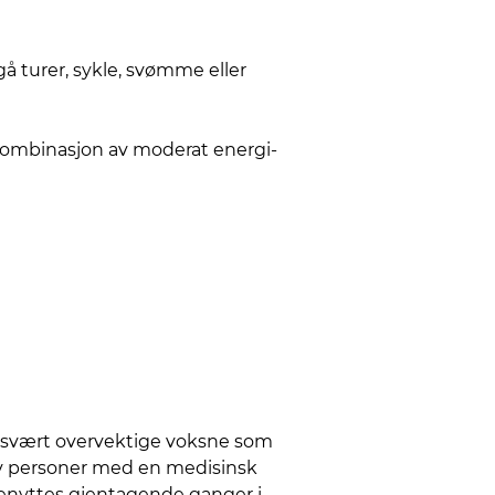
gå turer, sykle, svømme eller
kombinasjon av moderat energi-
er svært overvektige voksne som
av personer med en medisinsk
 benyttes gjentagende ganger i