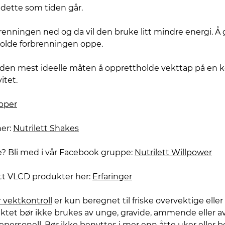
dette som tiden går.
renningen ned og da vil den bruke litt mindre energi. Å 
å holde forbrenningen oppe.
r den mest ideelle måten å opprettholde vekttap på en 
itet.
pper
her:
Nutrilett Shakes
e? Bli med i vår Facebook gruppe:
Nutrilett Willpower
ett VLCD produkter her:
Erfaringer
r vektkontroll
er kun beregnet til friske overvektige ell
ktet bør ikke brukes av unge, gravide, ammende eller 
sepersonell. Bør ikke benyttes i mer enn åtte uker eller