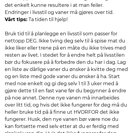
det enkelt kunne resultere i at man feiler.
Endringer i livsstil og vaner må gjøres over tid.
Vårt tips:
Ta tiden til hjelp!
Bruk tid til å planlegge en livsstil som passer for
nettopp DEG. Ikke tving deg selv til å spise mat du
ikke liker eller trene på en måte du ikke trives med
resten av livet. I stedet for å endre helt på livsstilen
bør du fokusere på å forbedre den du har i dag. Lag
en liste av dårlige vaner du ønsker å kvitte deg med
og en liste med gode vaner du ønsker å ha. Start
med noe enkelt og gi deg selv 1 til 3 uker med å
gjøre dette til en fast vane før du begynner å endre
på noe annet. Denne nye vanen må innarbeides
over litt tid, og hvis det ikke fungerer for deg må du
heller bruke tid på å finne ut HVORFOR det ikke
fungerer. Husk, den nye vanen bør være noe du
kan fortsette med selv etter at du er ferdig med