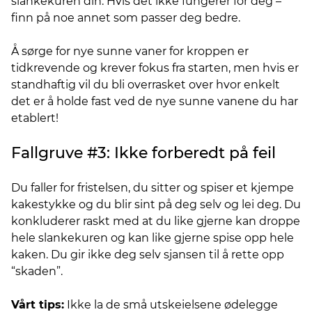
slankekuren din. Hvis det ikke fungerer for deg –
finn på noe annet som passer deg bedre.
Å sørge for nye sunne vaner for kroppen er
tidkrevende og krever fokus fra starten, men hvis er
standhaftig vil du bli overrasket over hvor enkelt
det er å holde fast ved de nye sunne vanene du har
etablert!
Fallgruve #3: Ikke forberedt på feil
Du faller for fristelsen, du sitter og spiser et kjempe
kakestykke og du blir sint på deg selv og lei deg. Du
konkluderer raskt med at du like gjerne kan droppe
hele slankekuren og kan like gjerne spise opp hele
kaken. Du gir ikke deg selv sjansen til å rette opp
“skaden”.
Vårt tips:
Ikke la de små utskeielsene ødelegge