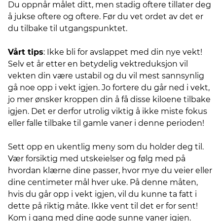
Du oppnår målet ditt, men stadig oftere tillater deg
å jukse oftere og oftere. Før du vet ordet av det er
du tilbake til utgangspunktet.
Vårt tips
: Ikke bli for avslappet med din nye vekt!
Selv et år etter en betydelig vektreduksjon vil
vekten din være ustabil og du vil mest sannsynlig
gå noe opp i vekt igjen. Jo fortere du går ned i vekt,
jo mer ønsker kroppen din å få disse kiloene tilbake
igjen. Det er derfor utrolig viktig å ikke miste fokus
eller falle tilbake til gamle vaner i denne perioden!
Sett opp en ukentlig meny som du holder deg til.
Vær forsiktig med utskeielser og følg med på
hvordan klærne dine passer, hvor mye du veier eller
dine centimeter mål hver uke. På denne måten,
hvis du går opp i vekt igjen, vil du kunne ta fatt i
dette på riktig måte. Ikke vent til det er for sent!
Kom i gang med dine gode sunne vaner igjen.